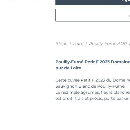
Blanc | Loire | Pouilly-Fumé AOP |
Pouilly‑Fumé Petit F 2023 Domaine 
pur de Loire
Cette cuvée Petit F 2023 du Domaine
Sauvignon Blanc de Pouilly-Fumé.
Le nez mêle agrumes, fleurs blanches,
est droit, frais et précis, porté par un
Un blanc sec élégant, parfait avec po
chèvre frais.
→ Un Pouilly‑Fumé
pour les belles