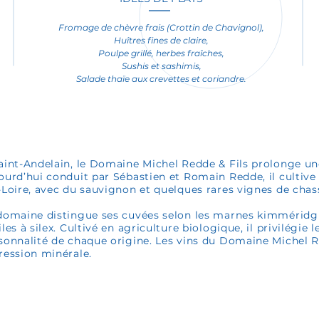
Fromage de chèvre frais (Crottin de Chavignol),
Huîtres fines de claire,
Poulpe grillé, herbes fraîches,
Sushis et sashimis,
Salade thaïe aux crevettes et coriandre.
aint-Andelain, le Domaine Michel Redde & Fils prolonge une
ourd’hui conduit par Sébastien et Romain Redde, il cultive
-Loire, avec du sauvignon et quelques rares vignes de chas
domaine distingue ses cuvées selon les marnes kimméridgie
iles à silex. Cultivé en agriculture biologique, il privilégie 
sonnalité de chaque origine. Les vins du Domaine Michel Re
ression minérale.