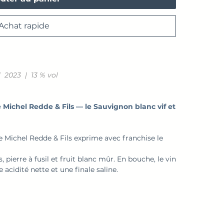
Achat rapide
 2023 | 13 % vol
Michel Redde & Fils — le Sauvignon blanc vif et
 Michel Redde & Fils exprime avec franchise le
 pierre à fusil et fruit blanc mûr. En bouche, le vin
e acidité nette et une finale saline.
issons grillés, fruits de mer ou fromages de
 occasions.