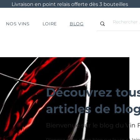
Livraison en point relais offerte dès 3 bouteilles
NOS VINS
LOIRE
BLOG
Découvrez tou
articles de blog
Bienvenue sur le blog du Vin F
Plongez dans notre blog sur le vin et lai