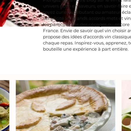
univers riche en saveurs, en savoir-faire
soyez curieux débutant ou amateur éclair
simplicité les grands accords mets et vins
les particularités des cépages ou encore
France. Envie de savoir quel vin choisir 
propose des idées d’accords vin classiqu
chaque repas. Inspirez-vous, apprenez, t
bouteille une expérience à part entière.