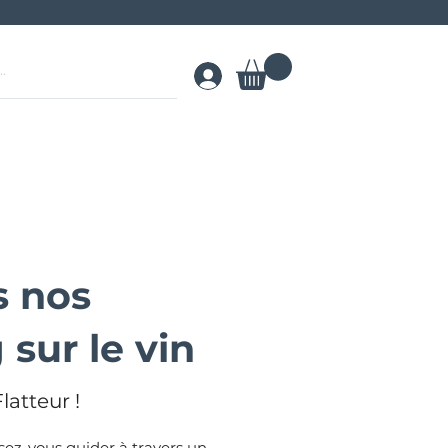
s nos
 sur le vin
latteur !
ssez-vous guider à travers un