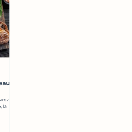
veau
vrez
, la