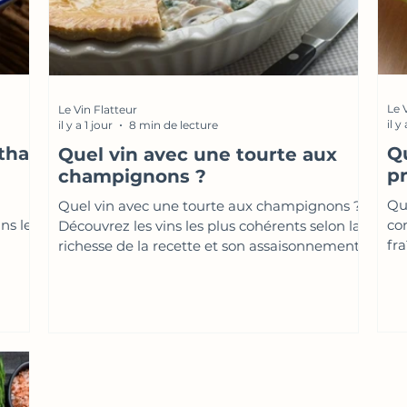
Le 
Le Vin Flatteur
il y
il y a 1 jour
8 min de lecture
thaï
Q
Quel vin avec une tourte aux
p
champignons ?
Qu
Quel vin avec une tourte aux champignons ?
ins les
con
Découvrez les vins les plus cohérents selon la
fr
richesse de la recette et son assaisonnement.