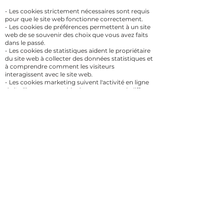
- Les cookies strictement nécessaires sont requis
pour que le site web fonctionne correctement.
- Les cookies de préférences permettent à un site
web de se souvenir des choix que vous avez faits
dans le passé.
- Les cookies de statistiques aident le propriétaire
du site web à collecter des données statistiques et
à comprendre comment les visiteurs
interagissent avec le site web.
- Les cookies marketing suivent l'activité en ligne
de l'utilisateur pour aider les annonceurs à diffuser
des publicités plus pertinentes.
Durée :
- Les cookies de session qui sont effacés lorsque
l'utilisateur ferme le navigateur.
- Les cookies persistants qui restent sur le
dispositif de l'utilisateur pendant une certaine
période de temps.
Quels sont les cookies et traceurs que nous
utilisons ?
Nom du cookie : XSRF-TOKEN
Objet : Cookie pour la détection de la fraude des
appels