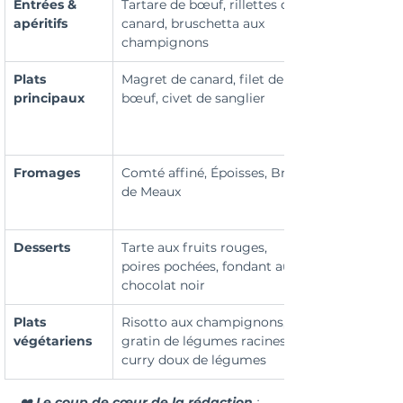
Entrées & 
Tartare de bœuf, rillettes de 
apéritifs
canard, bruschetta aux 
champignons
Plats 
Magret de canard, filet de 
principaux
bœuf, civet de sanglier
Fromages
Comté affiné, Époisses, Brie 
de Meaux
Desserts
Tarte aux fruits rouges, 
poires pochées, fondant au 
chocolat noir
Plats 
Risotto aux champignons, 
végétariens
gratin de légumes racines, 
curry doux de légumes
❤️ 
Le coup de cœur de la rédaction
 : 