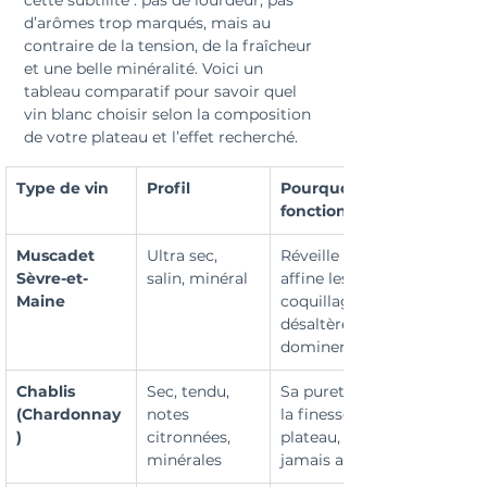
cette subtilité : pas de lourdeur, pas 
d’arômes trop marqués, mais au 
contraire de la tension, de la fraîcheur 
et une belle minéralité. Voici un 
tableau comparatif pour savoir quel 
vin blanc choisir selon la composition 
de votre plateau et l’effet recherché.
Type de vin
Profil
Pourquoi ça 
fonctionne
Muscadet 
Ultra sec, 
Réveille l’iode, 
Sèvre-et-
salin, minéral
affine les 
Maine
coquillages crus, 
désaltère sans 
dominer
Chablis 
Sec, tendu, 
Sa pureté soutient 
(Chardonnay
notes 
la finesse du 
)
citronnées, 
plateau, sans 
minérales
jamais alourdir