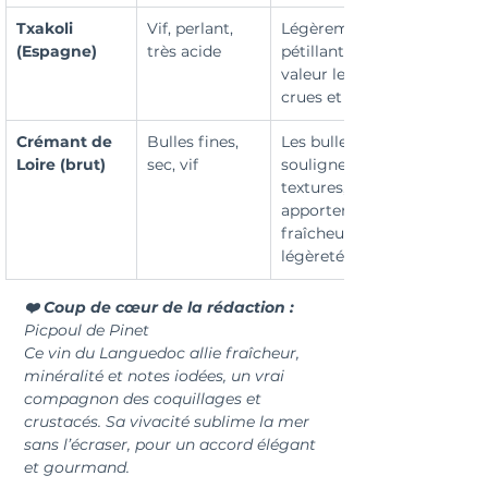
Txakoli 
Vif, perlant, 
Légèrement 
(Espagne)
très acide
pétillant, il met en 
valeur les textures 
crues et salées
Crémant de 
Bulles fines, 
Les bulles 
Loire (brut)
sec, vif
soulignent les 
textures, 
apportent 
fraîcheur et 
légèreté
❤️ Coup de cœur de la rédaction :
Picpoul de Pinet
Ce vin du Languedoc allie fraîcheur, 
minéralité et notes iodées, un vrai 
compagnon des coquillages et 
crustacés. Sa vivacité sublime la mer 
sans l’écraser, pour un accord élégant 
et gourmand.