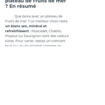
plateau de fruits de mer 
? En résumé
	Que boire avec un plateau de 
fruits de mer ? Le meilleur choix reste 
un blanc sec, minéral et 
rafraîchissant
 : Muscadet, Chablis, 
Picpoul ou Sauvignon sont des valeurs 
sûres. Pour varier, testez un crémant 
brut ou un vin original comme un 
Txakoli ou un Riesling sec.
Un bon vin pour plateau de fruits de 
mer saura sublimer la fraîcheur, l’iode 
et la diversité des textures. L’accord 
met vin plateau de fruits de mer idéal 
met en valeur chaque bouchée sans 
masquer les saveurs marines. À vous 
de choisir quel vin accompagnera le 
mieux votre moment marin !
💡
 Astuce :
 Évitez les blancs trop 