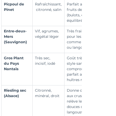
Picpoul de 
Rafraîchissant,
Parfait avec les 
Pinet
 citronné, salin
fruits de mer cuits 
(bulots, crevettes), 
équilibré et droit
Entre-deux-
Vif, agrumes, 
Très frais, idéal 
Mers 
végétal léger
pour les crustacés 
(Sauvignon)
comme crevettes 
ou langoustines
Gros Plant 
Très sec, 
Goût très marin, 
du Pays 
incisif, iodé
style sans 
Nantais
compromis, 
parfait avec des 
huîtres naturelles
Riesling sec 
Citronné, 
Donne de l’éclat 
(Alsace)
minéral, droit
aux crustacés, 
relève les chairs 
douces comme la 
langoustine