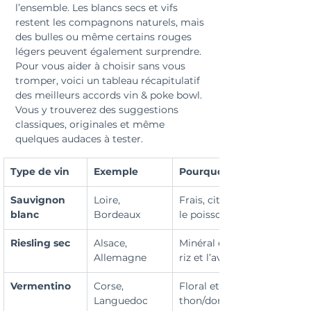
l’ensemble. Les blancs secs et vifs 
restent les compagnons naturels, mais 
des bulles ou même certains rouges 
légers peuvent également surprendre. 
Pour vous aider à choisir sans vous 
tromper, voici un tableau récapitulatif 
des meilleurs accords vin & poke bowl. 
Vous y trouverez des suggestions 
classiques, originales et même 
quelques audaces à tester.
Type de vin
Exemple
Pourquoi ça marche ?
Sauvignon 
Loire, 
Frais, citronné, met en vale
blanc
Bordeaux
le poisson cru.
Riesling sec
Alsace, 
Minéral et ciselé, équilibre l
Allemagne
riz et l’avocat.
Vermentino
Corse, 
Floral et salin, idéal avec 
Languedoc
thon/dorade.