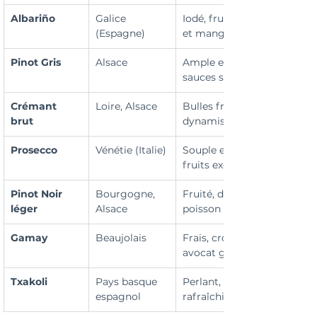
Albariño
Galice 
Iodé, fruité, sublime saumo
(Espagne)
et mangue.
Pinot Gris
Alsace
Ample et doux, parfait avec
sauces sésame.
Crémant 
Loire, Alsace
Bulles fraîches qui 
brut
dynamisent le plat.
Prosecco
Vénétie (Italie)
Souple et fruité, bien avec 
fruits exotiques.
Pinot Noir 
Bourgogne, 
Fruité, discret, respecte le 
léger
Alsace
poisson cru.
Gamay
Beaujolais
Frais, croquant, parfait ave
avocat grillé.
Txakoli
Pays basque 
Perlant, iodé, original et 
espagnol
rafraîchissant.