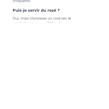
croquants.
Puis-je servir du rosé ?
Oui, mais choisissez un rosé sec et 
minéral, comme un Côtes de 
Provence. Il doit être léger pour 
accompagner les notes végétales et 
iodées du plat.
Quel vin avec un poke bowl 
mangue-avocat ?
Un Prosecco sec ou un Albariño 
fruité mettent en valeur le côté 
exotique tout en gardant de la 
fraîcheur pour équilibrer l’avocat.
Et avec une sauce soja-
sésame ?
Un Riesling sec est idéal grâce à son 
acidité tranchante. Pour un accord 
plus audacieux, essayez un vin 
orange sec, qui a du caractère.