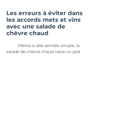
Les erreurs à éviter dans 
les accords mets et vins 
avec une salade de 
chèvre chaud
	Même si elle semble simple, la 
salade de chèvre chaud reste un plat 
d’équilibre. Fromage fondu, croûtons 
dorés, salade croquante et vinaigrette 
vive forment un tout qu’il faut savoir 
respecter. Voici les erreurs courantes à 
éviter pour réussir un accord vin 
salade de chèvre chaud sans fausse 
note.
Vins trop puissants ou boisé
 : 
écrasent la finesse du chèvre 
fondu.
Rouges tanniques
 : rendent 