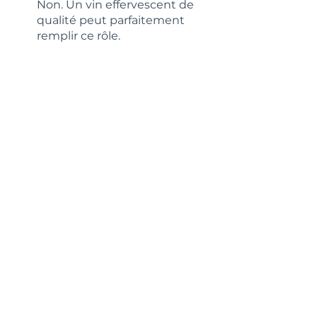
Non. Un vin effervescent de 
qualité peut parfaitement 
remplir ce rôle.
Peut-on remplacer le 
champagne par un vin 
effervescent ?
Oui. Un effervescent brut offre 
une alternative accessible tout 
en conservant fraîcheur et 
vivacité.
Quel vin servir avec des fruits 
de mer ?
Un vin blanc sec vif et peu boisé 
permet de respecter l’iode et la 
finesse du produit.
Blanc minéral ou blanc fruité : 
lequel choisir ?
Un blanc minéral pour les 
produits iodés. Un blanc fruité 
pour une cuisine plus douce ou 