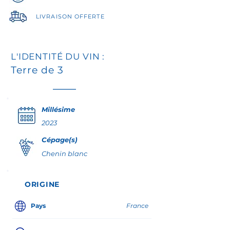
tartare de Saint-Jacques, bar ou dorade
grillée, ravioles de langoustines ou salade
LIVRAISON OFFERTE
de chèvre frais.
→ Découvrez un Chenin d’Anjou vif,
L'IDENTITÉ DU VIN :
expression limpide du terroir des
Terre de 3
schistes et rhyolites.
Millésime
2023
Cépage(s)
Chenin blanc
ORIGINE
Pays
France