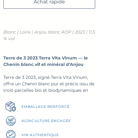
Achat rapide
Blanc | Loire | Anjou blanc AOP | 2023 | 11,5
% vol
Terre de 3 2023 Terra Vita Vinum — le
Chenin blanc vif et minéral d’Anjou
Terre de 3 2023, signé Terra Vita Vinum,
offre un Chenin blanc pur et précis issu de
trois parcelles bio et biodynamiques en
Anjou. Le nez mêle fruits blancs, fleurs
blanches et minéralité crayeuse ; la
EMBALLAGE RENFORCÉ
bouche est fraîche, droite et équilibrée,
avec une finale saline aux notes
AGRICULTURE ENGAGÉE
d’agrumes.
Un blanc élégant et digeste, parfait avec
VIN
AUTHENTIQUE