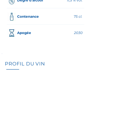
Degré d'alcool
11,5 % vol.
Contenance
75 cl.
Apogée
2030
PROFIL DU VIN